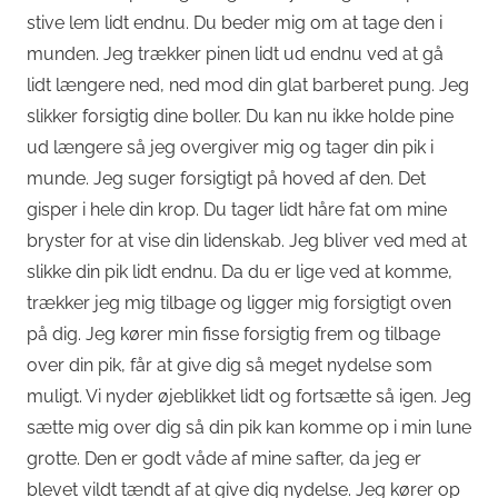
stive lem lidt endnu. Du beder mig om at tage den i
munden. Jeg trækker pinen lidt ud endnu ved at gå
lidt længere ned, ned mod din glat barberet pung. Jeg
slikker forsigtig dine boller. Du kan nu ikke holde pine
ud længere så jeg overgiver mig og tager din pik i
munde. Jeg suger forsigtigt på hoved af den. Det
gisper i hele din krop. Du tager lidt håre fat om mine
bryster for at vise din lidenskab. Jeg bliver ved med at
slikke din pik lidt endnu. Da du er lige ved at komme,
trækker jeg mig tilbage og ligger mig forsigtigt oven
på dig. Jeg kører min fisse forsigtig frem og tilbage
over din pik, får at give dig så meget nydelse som
muligt. Vi nyder øjeblikket lidt og fortsætte så igen. Jeg
sætte mig over dig så din pik kan komme op i min lune
grotte. Den er godt våde af mine safter, da jeg er
blevet vildt tændt af at give dig nydelse. Jeg kører op