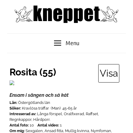
Skip
to
content
Kneppet
Menu
Rosita (55)
Visa
Ensam i sängen och så kåt
Län:
Östergötlands län
Söker:
Kravlösa träffar (Man) 45-65 år
Intresserad av:
Långa förspel, Oralfixerad, Raffset,
Regnkappor, Hårdporr.
Antal foto:
10
Antal video:
1
Om mig:
Sexgalen, Ansad fitta, Mullig kvinna, Nymfoman,