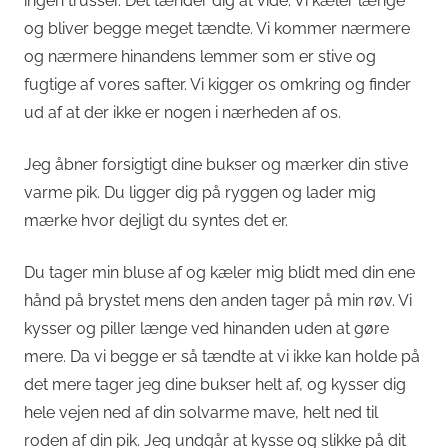
ingen trusser. Det tænder dig at vide. Vi kæler længe
og bliver begge meget tændte. Vi kommer nærmere
og nærmere hinandens lemmer som er stive og
fugtige af vores safter. Vi kigger os omkring og finder
ud af at der ikke er nogen i nærheden af os.
Jeg åbner forsigtigt dine bukser og mærker din stive
varme pik. Du ligger dig på ryggen og lader mig
mærke hvor dejligt du syntes det er.
Du tager min bluse af og kæler mig blidt med din ene
hånd på brystet mens den anden tager på min røv. Vi
kysser og piller længe ved hinanden uden at gøre
mere. Da vi begge er så tændte at vi ikke kan holde på
det mere tager jeg dine bukser helt af, og kysser dig
hele vejen ned af din solvarme mave, helt ned til
roden af din pik. Jeg undgår at kysse og slikke på dit