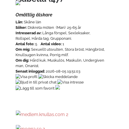
Omättlig älskare
Län:
Skåne län
Söker:
Diskreta möten (Man) 25-65 år
Intresserad av:
Långa förspel, Sexleksaker,
Rollspel, Hårda tag, Grupponani.
Antal foto:
5
Antal video:
1
Om mig:
Sexuellt utsvulten, Stora bröst, Hängbröst,
Knullsugen kvinna, Porrig milf.
Om dig:
Hård kuk, Muskulös, Maskulin, Undergiven
man, Onanist.
Senast inloggad:
2026-08-05 19:51:03