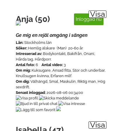
Visa
Anja (50)
Inloggad nu
Ge mig en rejäl omgång i sängen
Län:
Stockholms län
Söker:
Hemlig älskare (Man) 20-60 år
Intresserad av:
Bodykontakt, Bakifrån, Onani,
Hårda tag, Hårdporr.
Antal foto:
6
Antal video:
3
Om mig:
Kuksugare, Ansad fitta, Stor och underbar,
Knullsugen kvinna, Erfaren milf.
Om dig:
Välhängd, Smal, Maskulin, Riktig man, Hög
sexdrift.
Senast inloggad:
2026-08-06 00:34:00
Visa
Isabella (47)