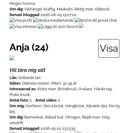
Mogen kvinna.
Om dig:
Välhängd, Kraftig, Maskulin, Riktig man, Kåtbock.
Senast inloggad:
2026-08-05 15:07:02
Anja (24)
Visa
Vill lära mig allt
Län:
Gotlands län
Söker:
Diskreta möten (Man) 32-45 år
Intresserad av:
Äldre man, Bröstknull, Oralsex, Hårda tag,
Prata snusk.
Antal foto:
2
Antal video:
0
Om mig:
Oerfaren, Stora bröst, Hängbröst, Attraktiv tjej, Porrig
tjej.
Om dig:
Bamsekuk, Rakad kuk, Otrogen, Rejäl man, Hög
sexdrift.
Senast inloggad:
2026-05-10 23:13:35