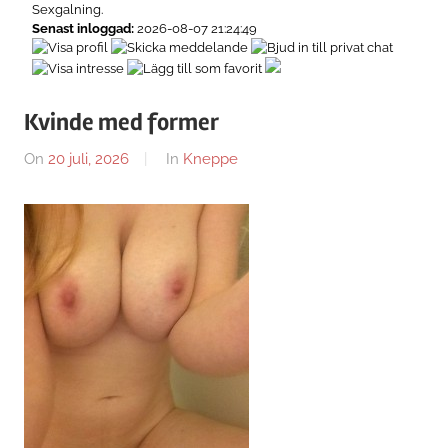
Sexgalning.
Senast inloggad:
2026-08-07 21:24:49
Kvinde med former
On
20 juli, 2026
By
In
Kneppe
Karla